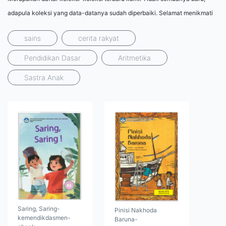
adapula koleksi yang data-datanya sudah diperbaiki. Selamat menikmati
sains
cerita rakyat
Pendidikan Dasar
Aritmetika
Sastra Anak
Saring, Saring-
Pinisi Nakhoda
kemendikdasmen-
Baruna-