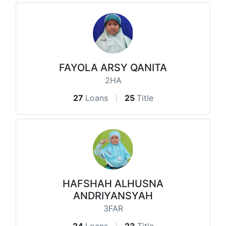
FAYOLA ARSY QANITA
2HA
27
Loans
25
Title
HAFSHAH ALHUSNA
ANDRIYANSYAH
3FAR
24
Loans
23
Title