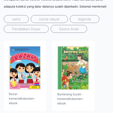
adapula koleksi yang data-datanya sudah diperbaiki. Selamat menikmati
sains
cerita rakyat
legenda
Pendidikan Dasar
Sastra Anak
Bazar-
Banterang Surati-
kemendikdasmen-
kemendikdasmen-
ebook
ebook