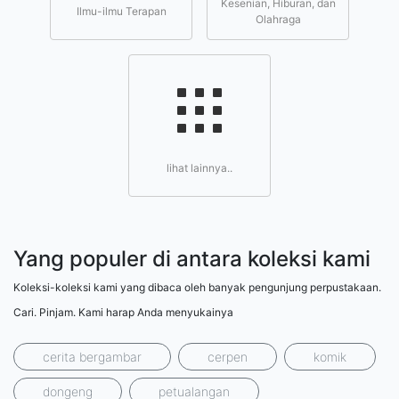
Kesenian, Hiburan, dan
Ilmu-ilmu Terapan
Olahraga
lihat lainnya..
Yang populer di antara koleksi kami
Koleksi-koleksi kami yang dibaca oleh banyak pengunjung perpustakaan.
Cari. Pinjam. Kami harap Anda menyukainya
cerita bergambar
cerpen
komik
dongeng
petualangan