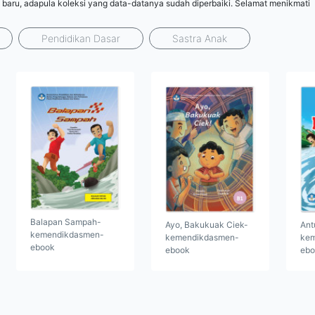
 baru, adapula koleksi yang data-datanya sudah diperbaiki. Selamat menikmati
Pendidikan Dasar
Sastra Anak
Balapan Sampah-
Ayo, Bakukuak Ciek-
Ant
kemendikdasmen-
kemendikdasmen-
kem
ebook
ebook
ebo