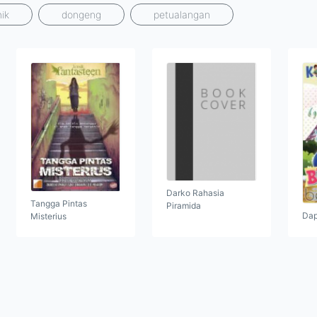
ik
dongeng
petualangan
Darko Rahasia
Tangga Pintas
Piramida
Dap
Misterius