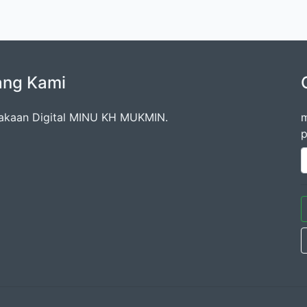
ang Kami
akaan Digital MINU KH MUKMIN.
m
p