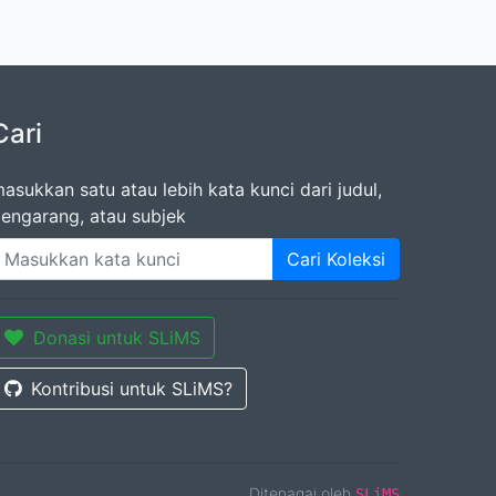
Cari
asukkan satu atau lebih kata kunci dari judul,
engarang, atau subjek
Cari Koleksi
Donasi untuk SLiMS
Kontribusi untuk SLiMS?
Ditenagai oleh
SLiMS