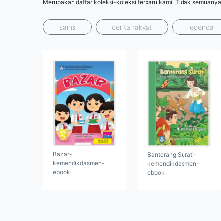
Merupakan daftar koleksi-koleksi terbaru kami. Tidak semuanya
sains
cerita rakyat
legenda
Bazar-
Banterang Surati-
kemendikdasmen-
kemendikdasmen-
ebook
ebook