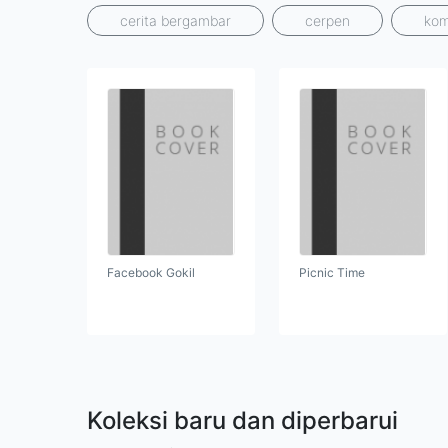
cerita bergambar
cerpen
kom
Facebook Gokil
Picnic Time
Koleksi baru dan diperbarui