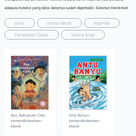
adapula koleksi yang data-datanya sudah diperbaiki. Selamat menikmati
sains
cerita rakyat
legenda
Pendidikan Dasar
Sastra Anak
Ayo, Bakukuak Ciek-
Antu Banyu-
kemendikdasmen-
kemendikdasmen-
ebook
ebook