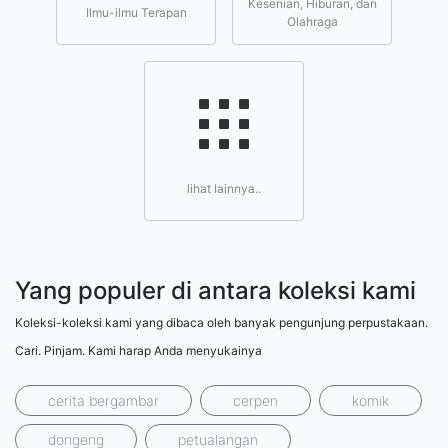
Kesenian, Hiburan, dan
Ilmu-ilmu Terapan
Olahraga
lihat lainnya..
Yang populer di antara koleksi kami
Koleksi-koleksi kami yang dibaca oleh banyak pengunjung perpustakaan.
Cari. Pinjam. Kami harap Anda menyukainya
cerita bergambar
cerpen
komik
dongeng
petualangan