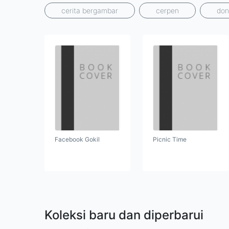
cerita bergambar
cerpen
don
Facebook Gokil
Picnic Time
Koleksi baru dan diperbarui