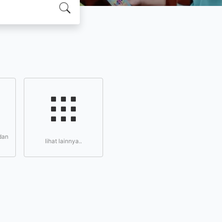
dan
lihat lainnya..