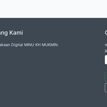
ang Kami
akaan Digital MINU KH MUKMIN.
m
p