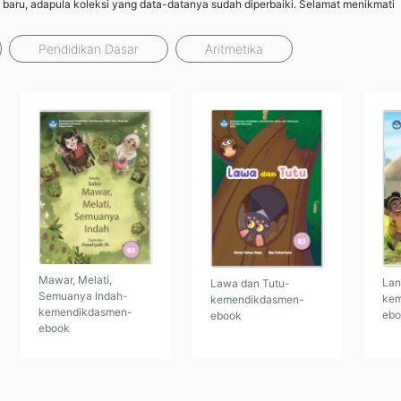
 baru, adapula koleksi yang data-datanya sudah diperbaiki. Selamat menikmati
Pendidikan Dasar
Aritmetika
Mawar, Melati,
Lan
Lawa dan Tutu-
Semuanya Indah-
kem
kemendikdasmen-
kemendikdasmen-
ebo
ebook
ebook