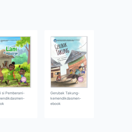
i si Pemberani-
Gerubak Takung-
endikdasmen-
kemendikdasmen-
ok
ebook