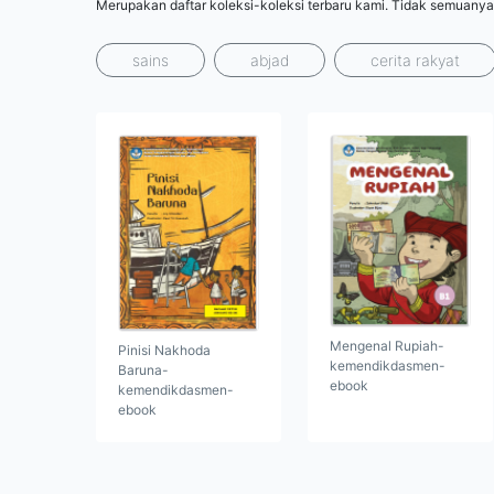
Merupakan daftar koleksi-koleksi terbaru kami. Tidak semuanya
sains
abjad
cerita rakyat
Mengenal Rupiah-
Pinisi Nakhoda
kemendikdasmen-
Baruna-
ebook
kemendikdasmen-
ebook