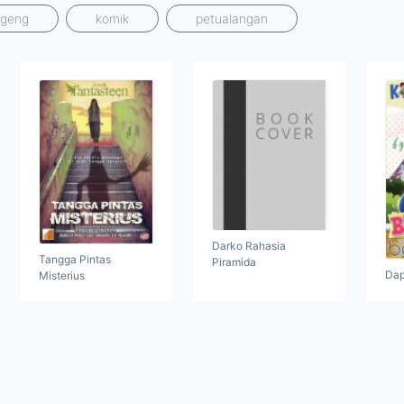
geng
komik
petualangan
Darko Rahasia
Tangga Pintas
Piramida
Dap
Misterius