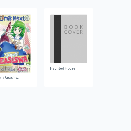
Haunted House
at Beasiswa