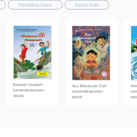
Pendidikan Dasar
Sastra Anak
Balapan Sampah-
Ayo, Bakukuak Ciek-
Ant
kemendikdasmen-
kemendikdasmen-
kem
ebook
ebook
ebo