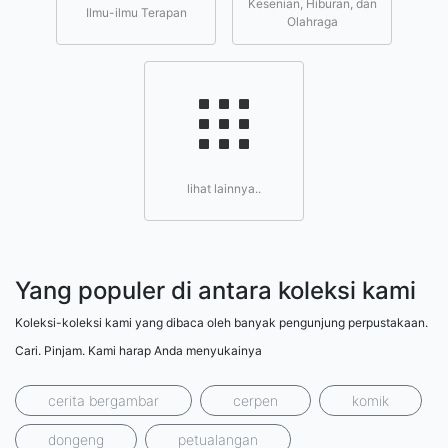
Kesenian, Hiburan, dan
Ilmu-ilmu Terapan
Olahraga
lihat lainnya..
Yang populer di antara koleksi kami
Koleksi-koleksi kami yang dibaca oleh banyak pengunjung perpustakaan.
Cari. Pinjam. Kami harap Anda menyukainya
cerita bergambar
cerpen
komik
dongeng
petualangan