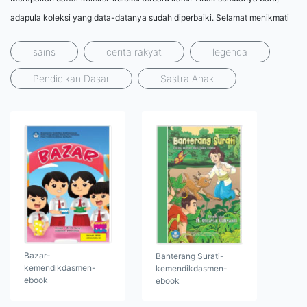
adapula koleksi yang data-datanya sudah diperbaiki. Selamat menikmati
sains
cerita rakyat
legenda
Pendidikan Dasar
Sastra Anak
Bazar-
Banterang Surati-
kemendikdasmen-
kemendikdasmen-
ebook
ebook