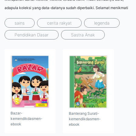
adapula koleksi yang data-datanya sudah diperbaiki. Selamat menikmati
sains
cerita rakyat
legenda
Pendidikan Dasar
Sastra Anak
Bazar-
Banterang Surati-
kemendikdasmen-
kemendikdasmen-
ebook
ebook