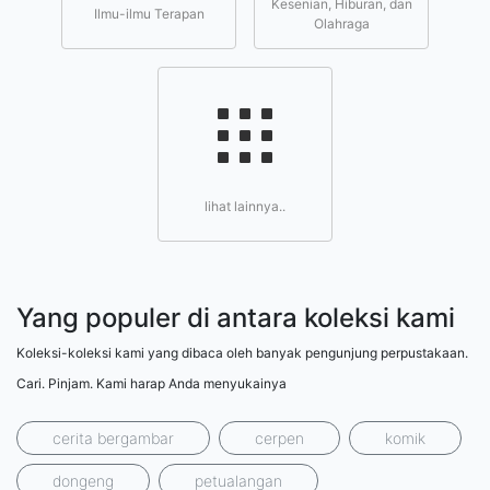
Kesenian, Hiburan, dan
Ilmu-ilmu Terapan
Olahraga
lihat lainnya..
Yang populer di antara koleksi kami
Koleksi-koleksi kami yang dibaca oleh banyak pengunjung perpustakaan.
Cari. Pinjam. Kami harap Anda menyukainya
cerita bergambar
cerpen
komik
dongeng
petualangan